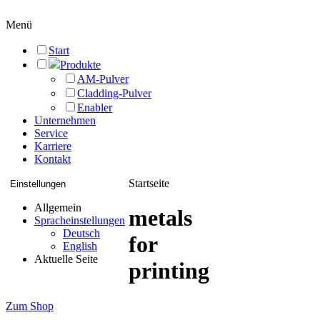
Menü
Start
Produkte
AM-Pulver
Cladding-Pulver
Enabler
Unternehmen
Service
Karriere
Kontakt
Startseite
Einstellungen
Allgemein
metals
Spracheinstellungen
Deutsch
for
English
Aktuelle Seite
printing
Zum Shop