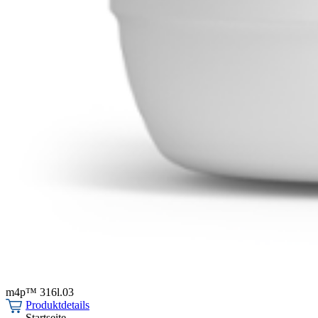
m4p™ 316l.03
Produktdetails
Startseite