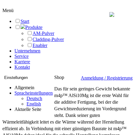
Menü
Start
Produkte
AM-Pulver
Cladding-Pulver
Enabler
Unternehmen
Service
Karriere
Kontakt
Shop
Einstellungen
Anmeldung / Registrierung
Allgemein
Das für sein geringes Gewicht bekannte
Spracheinstellungen
m4p™ AlSi10Mg ist die erste Wahl für
Deutsch
die additive Fertigung, bei der die
English
Gewichtsreduzierung im Vordergrund
Aktuelle Seite
steht. Dank seiner guten
Wärmeleitfähigkeit leitet es die Wärme während der Herstellung
effizient ab. In Verbindung mit einer günstigen Baurate ist m4p™