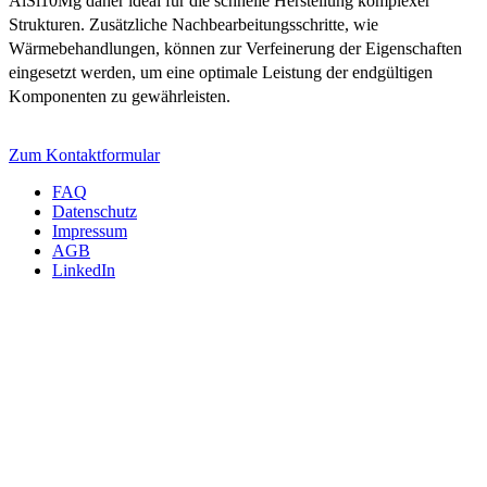
AlSi10Mg daher ideal für die schnelle Herstellung komplexer
Strukturen. Zusätzliche Nachbearbeitungsschritte, wie
Wärmebehandlungen, können zur Verfeinerung der Eigenschaften
eingesetzt werden, um eine optimale Leistung der endgültigen
Komponenten zu gewährleisten.
Wir beraten Sie gerne persönlich!
Zum Kontaktformular
FAQ
Datenschutz
Impressum
AGB
LinkedIn
INTERNATIONAL
m4p material solutions GmbH – Austria
Gewerbestraße 4, 9181 Feistritz i. R.
UID ATU72921378 - FNR 484440m, LG Klagenfurt
T +43 4228 93053-0
E
sales@metals4printing.com