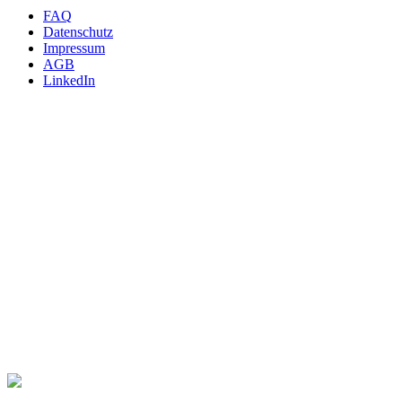
FAQ
Datenschutz
Impressum
AGB
LinkedIn
INTERNATIONAL
m4p material solutions GmbH – Austria
Gewerbestraße 4, 9181 Feistritz i. R.
UID ATU72921378 - FNR 484440m, LG Klagenfurt
T +43 4228 93053-0
E
sales@metals4printing.com
DEUTSCHLAND
m4p material solutions GmbH – Deutschland
Mittelweg 13, 39130 Magdeburg
UID DE303246983 - FNR 22509, Amtsgericht Stendal
T +49 39172149-40
E
sales@metals4printing.com