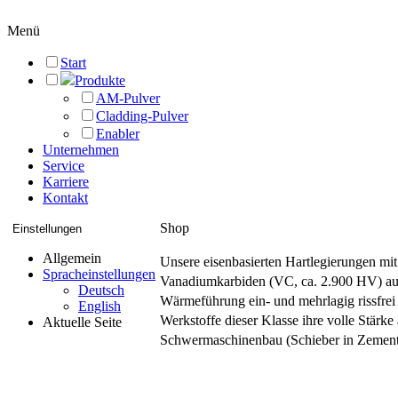
Menü
Start
Produkte
AM-Pulver
Cladding-Pulver
Enabler
Unternehmen
Service
Karriere
Kontakt
Shop
Einstellungen
Allgemein
Unsere eisenbasierten Hartlegierungen mi
Spracheinstellungen
Vanadiumkarbiden (VC, ca. 2.900 HV) aus.
Deutsch
Wärmeführung ein- und mehrlagig rissfrei 
English
Werkstoffe dieser Klasse ihre volle Stärk
Aktuelle Seite
Schwermaschinenbau (Schieber in Zement
Wir beraten Sie gerne pers