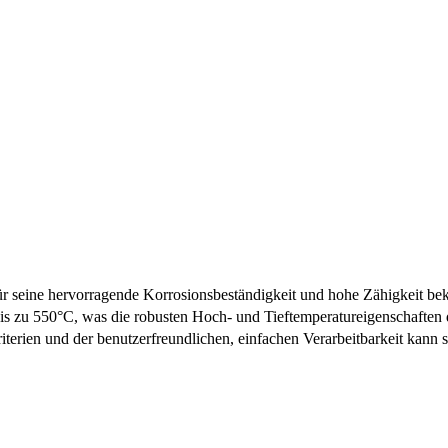
für seine hervorragende Korrosionsbeständigkeit und hohe Zähigkeit be
bis zu 550°C, was die robusten Hoch- und Tieftemperatureigenschafte
Kriterien und der benutzerfreundlichen, einfachen Verarbeitbarkeit kan
gerne persönlich!