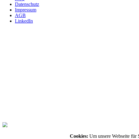
Datenschutz
Impressum
AGB
LinkedIn
INTERNATIONAL
m4p material solutions GmbH – Austria
Gewerbestraße 4, 9181 Feistritz i. R.
UID ATU72921378 - FNR 484440m, LG Klagenfurt
T +43 4228 93053-0
E
sales@metals4printing.com
DEUTSCHLAND
m4p material solutions GmbH – Deutschland
Mittelweg 13, 39130 Magdeburg
UID DE303246983 - FNR 22509, Amtsgericht Stendal
T +49 39172149-40
E
sales@metals4printing.com
Cookies:
Um unsere Webseite für S
© 2026 - Alle Rechte vorbehalten.