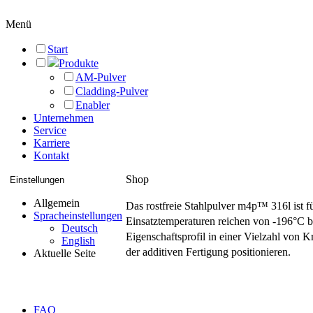
Menü
Start
Produkte
AM-Pulver
Cladding-Pulver
Enabler
Unternehmen
Service
Karriere
Kontakt
Shop
Einstellungen
Allgemein
Das rostfreie Stahlpulver m4p™ 316l ist 
Spracheinstellungen
Einsatztemperaturen reichen von -196°C 
Deutsch
Eigenschaftsprofil in einer Vielzahl von 
English
der additiven Fertigung positionieren.
Aktuelle Seite
Wir beraten Sie 
FAQ