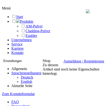
Menü
Start
Produkte
AM-Pulver
Cladding-Pulver
Enabler
Unternehmen
Service
Karriere
Kontakt
Shop
Einstellungen
Anmeldung / Registrierung
Zu diesem
Allgemein
Artikel sind noch keine Eigenschaften
Spracheinstellungen
hinterlegt.
Deutsch
Wir beraten Sie gerne
English
Aktuelle Seite
persönlich!
Zum Kontaktformular
FAQ