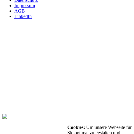
Datenschutz
Impressum
AGB
LinkedIn
INTERNATIONAL
m4p material solutions GmbH – Austria
Gewerbestraße 4, 9181 Feistritz i. R.
UID ATU72921378 - FNR 484440m, LG Klagenfurt
T +43 4228 93053-0
E
sales@metals4printing.com
DEUTSCHLAND
m4p material solutions GmbH – Deutschland
Mittelweg 13, 39130 Magdeburg
UID DE303246983 - FNR 22509, Amtsgericht Stendal
T +49 39172149-40
E
sales@metals4printing.com
Cookies:
Um unsere Webseite für
© 2026 - Alle Rechte vorbehalten.
Sie optimal zu gestalten und