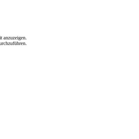
t anzuzeigen.
durchzuführen.
önlich!